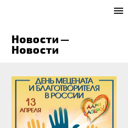
Skip
to
content
Новости
—
Новости