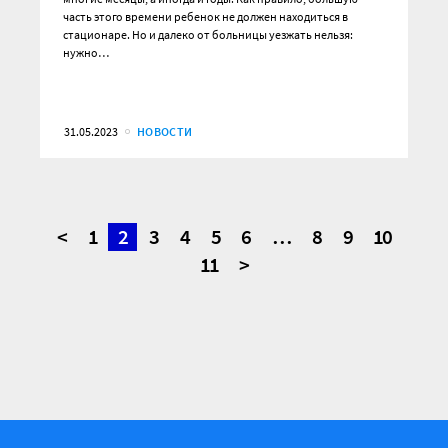
часть этого времени ребенок не должен находиться в
стационаре. Но и далеко от больницы уезжать нельзя:
нужно…
31.05.2023
НОВОСТИ
<
1
2
3
4
5
6
…
8
9
10
11
>