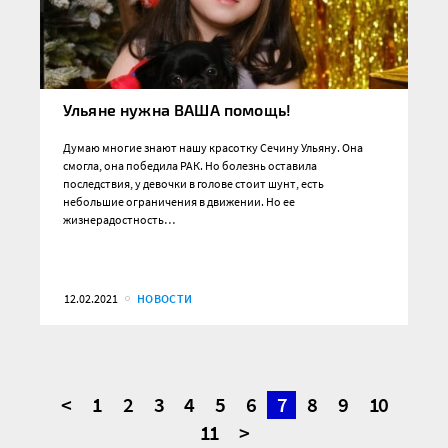
Ульяне нужна ВАША помощь!
Думаю многие знают нашу красотку Сечину Ульяну. Она
смогла, она победила РАК. Но болезнь оставила
последствия, у девочки в голове стоит шунт, есть
небольшие ограничения в движении. Но ее
жизнерадостность…
12.02.2021
НОВОСТИ
<
1
2
3
4
5
6
7
8
9
10
11
>