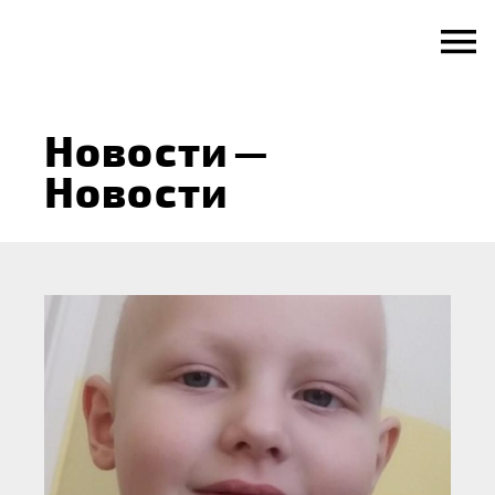
Skip
to
content
Новости
—
Новости