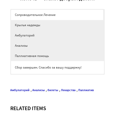
Сопроводительное Лечение
Крылья надежды
Амбулаторий
Анализы
Паллиативная помощь
Сбор завершен. Спасибо за вашу поддержку!
Сбор завершен. Спасибо за вашу поддержку!
Сбор завершен. Спасибо за вашу поддержку!
Сбор завершен. Спасибо за вашу поддержку!
Сбор завершен. Спасибо за вашу поддержку!
,
,
,
,
Амбулаторий
Анализы
билеты
Лекарства
Паллиатив
RELATED ITEMS