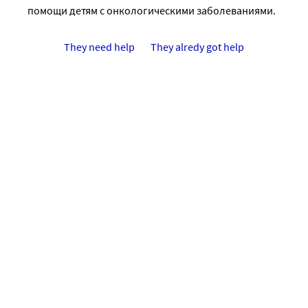
помощи детям с онкологическими заболеваниями.
They need help
They alredy got help