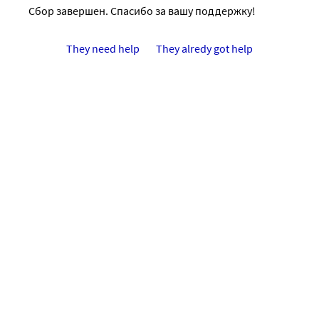
Сбор завершен. Спасибо за вашу поддержку!
They need help
They alredy got help