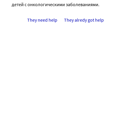
детей с онкологическими заболеваниями.
They need help
They alredy got help