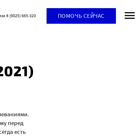
ПОМОЧЬ СЕЙЧАС
язи 8 (9025) 665-320
2021)
леваниями.
ому перед
егда есть