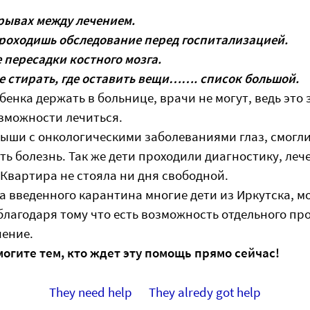
ерывах между лечением.
проходишь обследование перед госпитализацией.
 пересадки костного мозга.
де стирать, где оставить вещи……. список большой.
бенка держать в больнице, врачи не могут, ведь это
озможности лечиться.
алыши с онкологическими заболеваниями глаз, смогл
ть болезнь. Так же дети проходили диагностику, леч
Квартира не стояла ни дня свободной.
-за введенного карантина многие дети из Иркутска, м
 благодаря тому что есть возможность отдельного п
ение.
огите тем, кто ждет эту помощь прямо сейчас!
They need help
They alredy got help