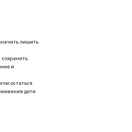
 значить лишить
и сохранить
ение и
огли остаться
роживания дети