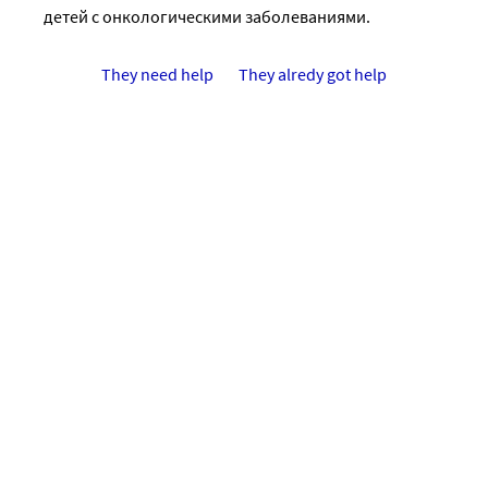
детей с онкологическими заболеваниями.
They need help
They alredy got help