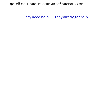
детей с онкологическими заболеваниями.
They need help
They alredy got help