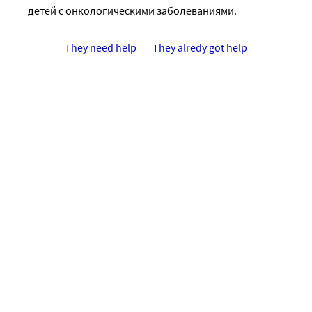
детей с онкологическими заболеваниями.
They need help
They alredy got help