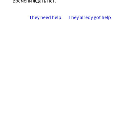
Времени ждать нет.
They need help
They alredy got help