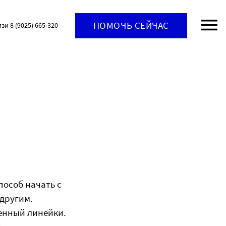
ПОМОЧЬ СЕЙЧАС
язи 8 (9025) 665-320
особ начать с
 другим.
венный линейки.