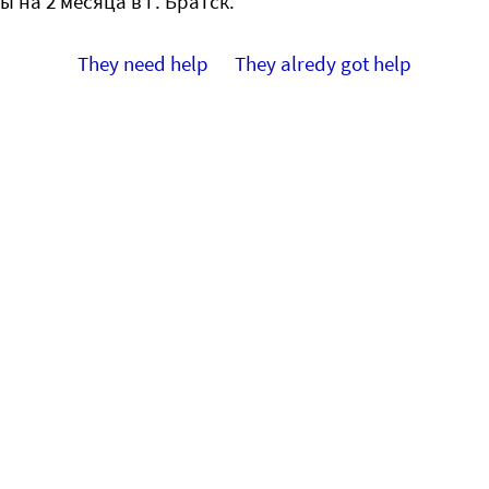
 на 2 месяца в г. Братск.
They need help
They alredy got help