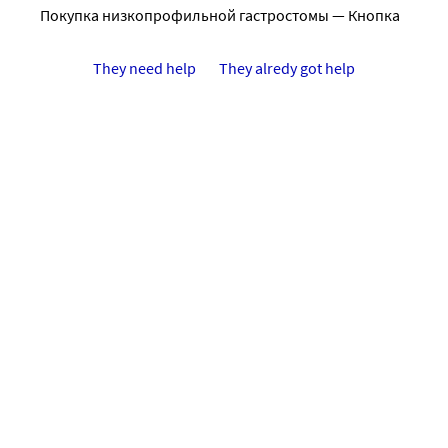
Покупка низкопрофильной гастростомы — Кнопка
They need help
They alredy got help