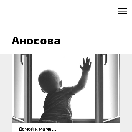
Skip
to
content
Аносова
Домой к маме…