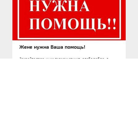
Жене нужна Ваша помощь!
Закройте глаза, чьим голосом звучит «я тебя люблю» в
голове? Помните звук хруста снега? Как звучит
приближающийся праздник? Какой ваш самый любимый
звук? Мой, стук сердца любимого человека…. Сегодня
хочу…
20.12.2025
НОВОСТИ