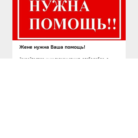
Жене нужна Ваша помощь!
Закройте глаза, чьим голосом звучит «я тебя люблю» в
голове? Помните звук хруста снега? Как звучит
приближающийся праздник? Какой ваш самый любимый
звук? Мой, стук сердца любимого человека…. Сегодня
хочу…
20.12.2025
НОВОСТИ