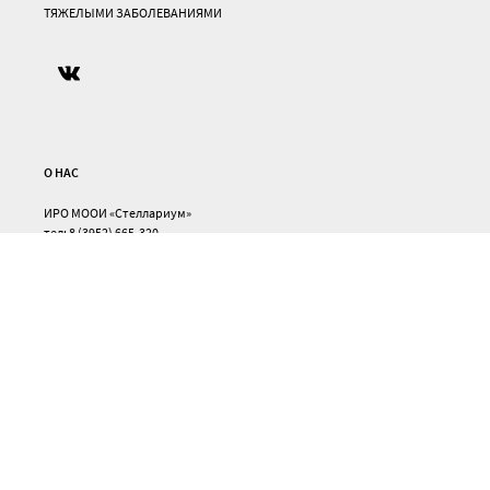
ТЯЖЕЛЫМИ ЗАБОЛЕВАНИЯМИ
О НАС
ИРО МООИ «Стеллариум»
тел: 8 (3952) 665-320
email:
stellarium@inbox.ru
ОГРН 1033800004204
© ИРО МООИ «Стеллариум», 2012 — 2024
г.
НАША РАБОТА
О НАС
НОВОСТИ