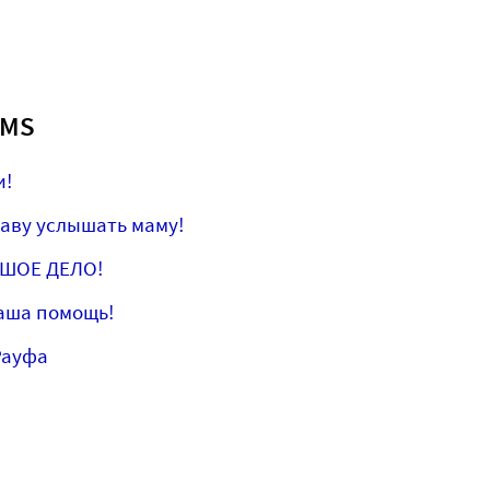
EMS
и!
аву услышать маму!
ЬШОЕ ДЕЛО!
аша помощь!
Рауфа