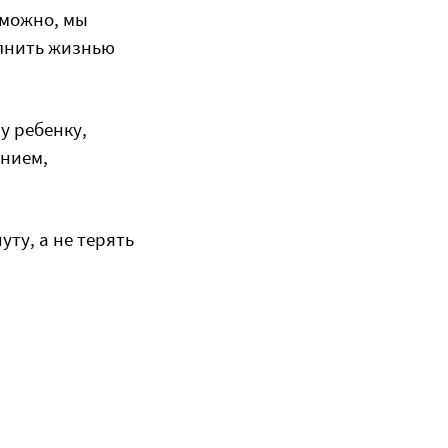
зможно, мы
олнить жизнью
у ребенку,
нием,
ту, а не терять