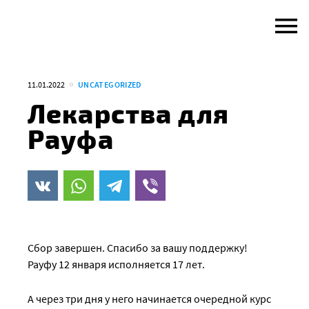
Skip
to
content
11.01.2022
UNCATEGORIZED
Лекарства для
Рауфа
Сбор завершен. Спасибо за вашу поддержку!
Рауфу 12 января исполняется 17 лет.
А через три дня у него начинается очередной курс